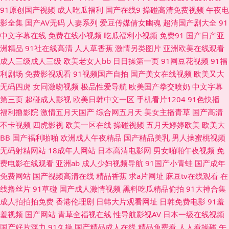
91原创国产视频
成人吃瓜福利
国产在线9
操碰高清免费视频
午夜电
三 无码破解人妻日韩 白丝自慰足交 九九伊人大香蕉 色偷偷青青草97 91精品
影全集
国产AV无码
人妻系列
爱豆传媒倩女幽魂
超清国产剧大全
91
中文字幕在线
免费在线小视频
吃瓜福利小视频
免费91
国产日产亚
亚洲 超碰人妻人射 久久护士总站 日本电影午夜福利 香蕉导航 97超碰日韩电
洲精品
91社在线高清
人人草香蕉
激情另类图片
亚洲欧美在线观看
成人三级成人三级
欧美老女人bb
日日操第一页
91网豆花视频
91福
影 成人视频免费网站 极品91网站 日韩熟女资源网站 91次元 成人a级网 黑丝
利剧场
免费影视观看
91视频国产自拍
国产美女在线视频
欧美又大
无码四虎
女同激吻视频
极品性爱导航
欧美国产拳交喷奶
中文字幕
美女被入 男人资源网 偷拍第一夜 91副利社 俺去也最新 国产欧美日产精品
第三页
超碰成人影视
欧美日韩中文一区
手机看片1204
91色快播
福利撸影院
激情五月天国产
综合网五月天
美女主播青草
国产高清
免费肏屄视频网站 网站黄αva 91美女免费黑料 传媒大片免费看 久久天天夜
不卡视频
四虎影视
欧美一区在线
操碰视频
五月天婷婷欧美
欧美大
BB
国产福利啪啪
欧洲成人午夜精品
国产精品美乳
男人操蜜桃视频
夜肏逼 日本色情网站 亚洲色天堂在线 97人人操超碰 大香蕉伊在线9 欧美A
无码射精网站
18成年人网站
日本高清电影网
男女啪啪午夜视频
免
费电影在线观看
亚洲ab
成人少妇视频导航
91国产小青蛙
国产成年
片网 午夜天堂影院 91丝袜爱搞搞 大香蕉草木狼人 久草免费福利在 日韩国国
免费网站
国产视频高清在线
精品香蕉
求a片网址
麻豆tv在线观看
在
线撸丝片
91草碰
国产成人激情视频
黑料吃瓜精品偷拍
91大神合集
产成人 亚洲丝袜足交 91综合网 豆花观频在线观看 美女视频不卡 三欧美视频
成人拍拍拍免费
香港伦理剧
日韩大片观看网址
日韩免费电影
91羞
羞视频
国产网站
青草全福视在线
性导航影视AV
日本一级在线视频
sss 九九亚心丝袜久久 午夜三级激情 avtt久久天堂 欧洲人人肏 亚洲干逼电影
国产好片浮力
91久操
国产精品成人在线
精品免费看
人人看操碰
午