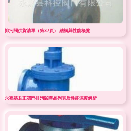
排污閥供貨清單（第37頁） 結構與性能概覽
永嘉縣君正閥門排污閥產品列表及性能深度解析