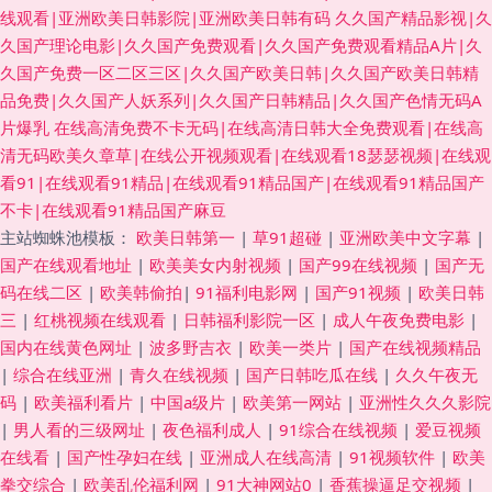
线观看|亚洲欧美日韩影院|亚洲欧美日韩有码
久久国产精品影视|久
久国产理论电影|久久国产免费观看|久久国产免费观看精品A片|久
久国产免费一区二区三区|久久国产欧美日韩|久久国产欧美日韩精
品免费|久久国产人妖系列|久久国产日韩精品|久久国产色情无码A
片爆乳
在线高清免费不卡无码|在线高清日韩大全免费观看|在线高
清无码欧美久章草|在线公开视频观看|在线观看18瑟瑟视频|在线观
看91|在线观看91精品|在线观看91精品国产|在线观看91精品国产
不卡|在线观看91精品国产麻豆
主站蜘蛛池模板：
欧美日韩第一
|
草91超碰
|
亚洲欧美中文字幕
|
国产在线观看地址
|
欧美美女内射视频
|
国产99在线视频
|
国产无
码在线二区
|
欧美韩偷拍
|
91福利电影网
|
国产91视频
|
欧美日韩
三
|
红桃视频在线观看
|
日韩福利影院一区
|
成人午夜免费电影
|
国内在线黄色网址
|
波多野吉衣
|
欧美一类片
|
国产在线视频精品
|
综合在线亚洲
|
青久在线视频
|
国产日韩吃瓜在线
|
久久午夜无
码
|
欧美福利看片
|
中国a级片
|
欧美第一网站
|
亚洲性久久久影院
|
男人看的三级网址
|
夜色福利成人
|
91综合在线视频
|
爱豆视频
在线看
|
国产性孕妇在线
|
亚洲成人在线高清
|
91视频软件
|
欧美
拳交综合
|
欧美乱伦福利网
|
91大神网站0
|
香蕉操逼足交视频
|