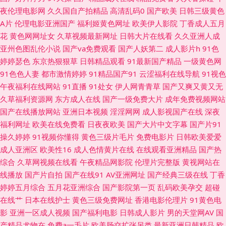
夜伦理电影网
久久国自产拍精品
高清乱码0
国产欧美
日韩三级黄色
97超碰蜜臀 浮力影院艹艹 蜜桃久久午夜剧场 无码熟女色 91香蕉碰 国产H版
A片
伦理电影亚洲国产
福利姬黄色网址
欧美伊人影院
丁香成人五月
花
黄色网网址女
久草视频最新网址
日韩大片在线看
久久亚洲人成
在线观看 欧美成人免费专区 天堂av新地址 91大神黑丝操逼 肏屄彰武 黄色污
亚州色图乱伦小说
国产va免费观看
国产人妖第二
成人影片h
91色
婷婷瑟色
东京热狠狠草
日韩精品观看
91最新国产精品
一级黄色网
视频 三级片人妻无码 91日韩高清 东方av四虎 狼友com 日韩无码福利导航
91色色人妻
都市激情婷婷
91精品国产91
云涩福利在线导航
91视色
午夜福利在线网站
91直播
91处女
伊人网青青草
国产又爽又黄又无
91视频精品视频 都市激情亚洲 久久老司机网 日韩内地国产人成 91免费高清
久草福利资源网
东方成人在线
国产一级免费大片
成年免费视频网站
国产在线播放网站
亚洲日本视频
淫淫网网
成人影视国产在线
深夜
视频 福利视频午夜剧场 欧美A黄 五月天婷婷色情 91网站入口桃色 大香蕉伊
福利网址
欧美在线免费看
日夜夜欧美
国产大片中文字幕
国产片91
操久婷婷
91视频你懂得
黄色三级片毛片
免费电影片
日韩欧美爱爱
人久久爱 久久超久久超 三级久久片久久草 超碰自拍人人 美女做爱视频久久
成人亚洲区
欧美性16
成人色情黄片在线
在线观看亚洲精品
国产热
综合
久草网视频在线看
午夜精品网影院
伦理片完整版
黄视网站在
午夜导航 91偷拍视频网 国产福利漂漂网 欧美大涩逼 亚洲变态性爱网 AV色
线播放
国产片自拍
国产在线91
AV亚洲网址
国产经典三级在线
丁香
婷婷五月综合
五月花亚洲综合
国产影院第一页
乱码欧美孕交
超碰
色中文女 国产一二av 日本老熟女HD 最新福利视频导航 东京热福利导航 另
在线艹
日本在线护士
黄色三级免费网址
香港电影伦理片
91黄色电
影
亚洲一区成人视频
国产福利电影
日韩成人影片
男的天堂网AV
国
类图片综合 日日操超碰 91内射视频 第一福利在线导航 老湿机福利看片 色色
产精品尤物在
免费a一毛片
欧美肠交扩张另类
最新亚洲日韩精品
欧