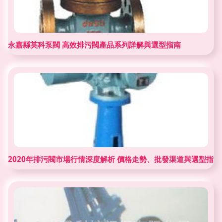
永嘉縣英科泵閥 高效排污閥產品系列詳解與選型指南
2020年排污閥市場行情深度解析 價格走勢、批發渠道與選型指