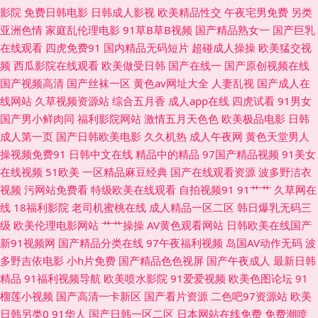
影院
免费日韩电影
日韩成人影视
欧美精品性交
午夜宅男免费
另类
影 国产女高中精品 久久精热精品 欧美性爱首页 少妇前吃后入 亚洲成人色情
亚洲色情
家庭乱伦理电影
91草B草B视频
国产精品熟女一
国产巨乳
在线观看
四虎免费91
国内精品无码短片
超碰成人操操
欧美猛交视
电影 www人人操 国产三级免费版权 久久丁香香蕉 欧美少女性交 天天肏肏
频
西瓜影院在线观看
欧美做受日韩
国产在线一
国产原创视频在线
国产视频高清
国产丝袜一区
黄色av网址大全
人妻乱视
国产成人在
在线观看国产肛交 91做爱免费视频 成人777 国产三级网址 欧美成人第一页
线网站
久草视频资源站
综合五月香
成人app在线
四虎试看
91男女
国产男小鲜肉同
福利影院网站
激情五月天色色
欧美极品电影
日韩
四虎毛影院毛片 亚洲色情一二区 伊人成人电影 东方无码AV 久久精品看国产
成人第一页
国产日韩欧美电影
久久机热
成人午夜网
黄色天堂男人
操视频免费91
日韩中文在线
精品中的精品
97国产精品视频
91美女
殴美性生话 五月丁香大香蕉 91涩涩大片 爱豆午夜福利影院 福利导航大香蕉
在线视频
51欧美
一区精品麻豆经典
国产在线观看资源
波多野洁衣
视频
污网站免费看
特级欧美在线观看
自拍视频91
91艹艹
久草网在
激情东京热 欧美aaa视频 性爱永久免费 91视频在线导航 大香蕉福利社区 精
线
18福利影院
老司机蜜桃在线
成人精品一区二区
韩日爆乳无码三
级
欧美伦理电影网站
艹艹操操
AV黄色观看网站
日韩欧美在线国产
品探花系列 欧美曰逼 天天艹逼 在线影院av 97艹艹 超碰人人做 国产精品天
新91视频网
国产精品分类在线
97午夜福利视频
岛国AV动作无码
波
多野吉依电影
小h片免费
国产精品色色视屏
国产午夜成人
最新日韩
天 日本在www电影 亚洲色图成人套图 91最新地址 超碰在线第一页 九一福
精品
91福利视频导航
欧美喷水影院
91爱爱视频
欧美色图论坛
91
榴莲小视频
国产高清一卡新区
国产看片资源
二色吧97资源站
欧美
利网 青青青久操无码 午夜仑理 97操碰 东方无码AV 黄色一片ww 欧美TV一二
日韩另类0
91华人
国产日韩一区二区
日本网站在线免费
免费潮喷