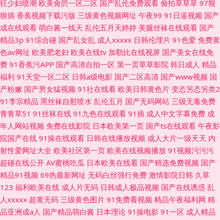
狂少妇喷潮
欧美肏屄一区二区
国产乱伦免费观看
偷拍草草草
97狠
狠插
香蕉视频下载污版
三级黄色视频网址
午夜99
91日逼视频
国产
成在线观看
萌白酱一线天
乱伦五月天婷婷
美腿丝袜在线观看
国产
精品3p
91综合碰
国产乱女乱
成人xxxxx
日韩伦理片
91色爱
免费黄
色av网址
欧美肥老妇
欧美在线tv
加勒比在线视屏
国产美女在线免
费
91香蕉污APP
国产高清自拍一区
第一页草草影院
韩日成人
精品
福利
91天堂一区二区
日韩a级电影
国产二区高清
国产www视频
国
产粉嫩
国产男女猛视频
91社在线看
欧美日韩黄色片
变态另态另类2
91李宗精品
黑丝袜自慰喷水
乱伦五月
国产无码网站
三级无毒免费
青青草51
91丝袜在线
91九色在线观看
91插
成人中文字幕免费
成
年人网站视频
免费在线影院
日本欧美第一页
国产ts在线观看
午夜影
院国产在线
91操在线观看
日韩在线播放视频
成人大片一级天天
内
射性爱网址大全
欧美社区第一页
欧美在线视频播放
91视频污污污
超碰在线公开
AV蜜桃吃瓜
日本欧美在线看
国产精选免费视频
国产
精品91视频
69热最新网址
无码白丝强行免费
激情影院日韩
久草
123
福利欧美在线
成人片无码
日韩成人极品视频
国产在线诱惑
乱
人xxxxx
超黄无码
三级黄色图片
91免费看视频
精品午夜福利网
精
品亚洲成a人
国产精品萌白酱
日本理论
91操电影
91一区
成人精品