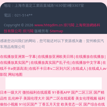
地址：上海市嘉定工業區葉城路1630號5幢3307室
電話：021-514**
Copyright © 2026
www.hhtqdlm.cn
排污閥
上海簡游網絡科
技有限公司
排污閥
版權所有
Sitemap
感谢您访问我们的网站，您可能还对以下资源感兴趣：贺州粮傧汽
车用品有限公司
在线播放亚洲第一字幕|在线播放亚洲欧美日韩|在线播放在线播放|
在线播放真实国产|在线播放真实国产乱子伦|在线播放中文字幕|在
线不卡a资源高清|在线不卡日本v二区到六区|在线成人|在线成人av
影院
网站地图
香蕉视频在线下载 国产午夜高清 影音先锋操日 91原创视频在线 日韩你懂得
日本一级大片
微拍福利在线观看
91香蕉APP
国产二区三区
国产精
品性
乱伦种子
美国伦理大片
国产二区在线观看
美女伦理视频
福利
人人超碰导航 性爱黄色一级网站 97偷拍门事件 AV导航网址 国产91网址 伦
偷拍小视频
91社区国产
丁香五月天堂
欧美变态一区
国产综合在线