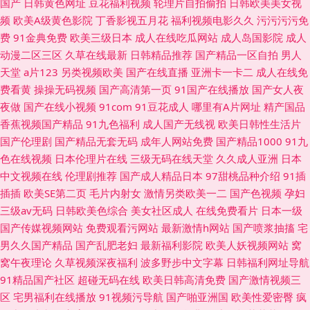
国产
日韩黄色网址
豆花福利视频
轮理片自拍偷拍
日韩欧美美女视
频
欧美A级黄色影院
丁香影视五月花
福利视频电影久久
污污污污免
费
91金典免费
欧美三级日本
成人在线吃瓜网站
成人岛国影院
成人
动漫二区三区
久草在线最新
日韩精品推荐
国产精品一区自拍
男人
天堂
a片123
另类视频欧美
国产在线直播
亚洲卡一卡二
成人在线免
费看黄
操操无码视频
国产高清第一页
91国产在线播放
国产女人夜
夜做
国产在线小视频
91com
91豆花成人
哪里有A片网址
精产国品
香蕉视频国产精品
91九色福利
成人国产无线视
欧美日韩性生活片
国产伦理剧
国产精品无套无码
成年人网站免费
国产精品1000
91九
色在线视频
日本伦理片在线
三级无码在线天堂
久久成人亚洲
日本
中文视频在线
伦理剧推荐
国产成人精品日本
97甜桃品种介绍
91插
插插
欧美SE第二页
毛片内射女
激情另类欧美一二
国产色视频
孕妇
三级av无码
日韩欧美色综合
美女社区成人
在线免费看片
日本一级
国产传媒视频网站
免费观看污网站
最新激情h网站
国产喷浆抽搐
宅
男久久国产精品
国产乱肥老妇
最新福利影院
欧美人妖视频网站
窝
窝午夜理论
久草视频深夜福利
波多野步中文字幕
日韩福利网址导航
91精品国产社区
超碰无码在线
欧美日韩高清免费
国产激情视频三
区
宅男福利在线播放
91视频污导航
国产啪亚洲国
欧美性爱密臀
疯