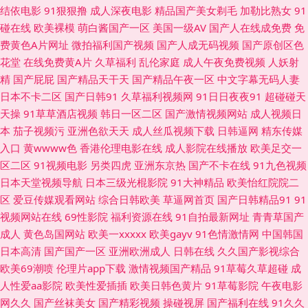
结依电影
91狠狠撸
成人深夜电影
精品国产美女剃毛
加勒比熟女
91
国 成人Av午夜影视 福利在线 综合操逼网亚洲 91网站在线免费 TS美妖 美女
碰在线
欧美裸模
萌白酱国产一区
美国一级AV
国产人在线成免费
免
费黄色A片网址
微拍福利国产视频
国产人成无码视频
国产原创区色
天天肏 日本叼嘿片 91ts紫苑 肏屄网站高清日韩 黑丝足交后入 日韩三极片 伊
花堂
在线免费黄A片
久草福利
乱伦家庭
成人午夜免费视频
人妖射
精
国产屁屁
国产精品天干天
国产精品午夜一区
中文字幕无码人妻
人操久久 福利剧场 狠狠干在线观看 免费成人17c 91色色资源 成人黄色AⅤ网
日本不卡二区
国产日韩91
久草福利视频网
91日日夜夜91
超碰碰天
天操
91草草酒店视频
韩日一区二区
国产激情视频网站
成人视频日
站 玖玖男人资源站 日本道东京热 无码av影院入口 亚洲福利影院 91色情软件
本
茄子视频污
亚洲色欲天天
成人丝瓜视频下载
日韩逼网
精东传媒
入口
黄wwww色
香港伦理电影在线
成人影院在线播放
欧美足交一
入口 av色色资源站 超碰在线首页 国产第9页在线 欧日韩123 香蕉视频禁18
区二区
91视频电影
另类四虎
亚洲东京热
国产不卡在线
91九色视频
日本天堂视频导航
日本三级光棍影院
91大神精品
欧美怡红院院二
91大神合集 AV福利在线 国产AV理论电影 狼人AV最新 欧美淫乱一二三区 天
区
爱豆传媒观看网站
综合日韩欧美
草逼网首页
国产日韩精品91
91
视频网站在线
69性影院
福利资源在线
91自拍最新网址
青青草国产
天日狠狠干 亚洲有码中文字幕 九九九国产精品 欧美色淫网 日韩电影色色 亚
成人
黄色岛国网站
欧美一xxxxx
欧美gayv
91色情激情网
中国韩国
日本高清
国产国产一区
亚洲欧洲成人
日韩在线
久久国产影视综合
州乱轮天堂 91精品视频网站 俺去也综合网 国产TS在线免费 韩国有码一级在
欧美69潮喷
伦理片app下载
激情视频国产精品
91草莓久草超碰
成
人性爱aa影院
欧美性爱插插
欧美日韩色黄片
91草莓影院
午夜电影
线 久久国产精品视频 日韩中字中文字幕 在线色ab 97国产资源 波多野吉依电
网久久
国产丝袜美女
国产精彩视频
操碰视屏
国产福利在线
91久久