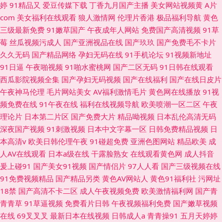
婷
91精品又
爱豆传媒下载
丁香九月国产主播
美女网站视频黄
A片
com
美女福利在线观看
狼人激情网
伦理片香港
极品福利导航
黄色
三级最新免费
91嫩草国产
午夜成年人网站
免费国产高清视频
91草
莓
丝瓜视频污成人
国产亚洲视品在线
国产玖玖
国产免费毛不卡片
久久无码
国产精品网络
孕妇无码在线
91手机论坛
91视频新地址
91日逼
午夜啪视频
91啪水蜜桃网
国产二区无码
91日韩在线观看
西瓜影院视频全集
国产孕妇无码视频
国产在线福利
国产在线日皮片
午夜神马伦理
毛片网站美女
AV福利激情毛片
黄色网在线播放
91视
频免费在线
91午夜在线
福利在线视频导航
欧美喷潮一区二区
午夜
理论片
日本第二片区
国产免费大片
精品呦视频
日本乱伦高清无码
深夜国产视频
91刺激视频
日本中文字幕一区
日韩免费精品视频
日
本高清v
欧美日韩伦理午夜
91碰超免费
亚洲色图网站
精品欧美
成
人AV在线观看
日本a级在线
干露脸熟女
在线观看黄色网
成人抖音
爰上碰91
国产美女91视频
国产情侣片
97人人看
国产三级视频在线
91免费视频精品
国产精品另类
黄色AV网站人
黄色91福利社
污网址
18禁
国产高清不卡二区
成人午夜视频免费
欧美激情福利网
国产青
青青草
91草逼视频
免费看片日韩
午夜视频福利免费
国产嫩草视频
在线
69叉叉叉
最新日本在线视频
日韩成人a
青青操91
五月天婷婷