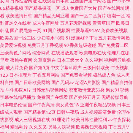
女同
日韩性爱网址
在线观看日本黄
亚洲国产第一网站
国产99不卡
66精品视频
国产精品探花一区
成人免费国产大片
国产在线网址观
看
欧美激情日韩
国产精品无码亚洲
国产一区二区黄片
喷潮一区
福
利姬足交在线看
成人午夜网址
五月花无码视频
青青草国产
欧美日
韩乱
国产屁屁第一页
91国产视频网
性爱草逼91AV
免费欧美视频
欧美岛国一区二区
少妇喷水18禁
51漫画APP
丁香五月花激情网
欧
美爱爱tv视频
免费五月丁香视频
97香蕉超级碰碰
国产免费看二区
三级黄色片网站
综合网黄
在线播放观看
欧美电影在线
伦理片在哪
里看
蜜桃午夜网
久草资源在
日本三级大全
久久福利
福利所导航视
频
成人片免费
国产第9页
中文字幕bt原声
三级日韩欧美
午夜视频
123
日本推理片
丁香五月网站
国产免费看视频
极品成人色
成人黑
料自拍
国产日韩欧美网站
国产无码av
老湿A片影院
国产精品自拍偷
拍
牛牛影院A片
日韩无码视频网站
都市激情变态另类
男女91视频
字幕在线精品播放
免费国产在线看
国产婷婷五月天
无码传媒导航
日本电影伦理
国产午夜高清
美女黄色18
亚洲午夜精品视频
日本三
级成人观看
国产精品第12页
日韩午夜场
成人视频高清免费
伦理在
线影视
成人三级视频在线
91理论片
欧美日韩性爱福利
av午夜探花
福利
精品毛片
久久叉叉
另类人妖视频
欧美熟妇穴视频
丁香五月V