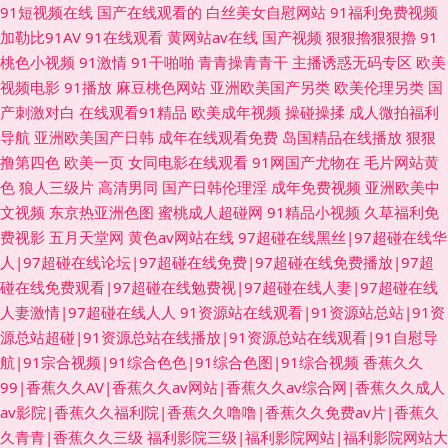
91短视频在线
国产在线观看的
白丝美女自慰网站
91福利免费视频
加勒比91AV
91在线观看
黄网站av在线
国产视频
狠狠擼狠狠擼
91
桃色小视频
91激情
91干啪啪
青青操青青干
主播诱惑无码专区
欧美
视频电影
91播放
麻豆桃色网站
亚洲欧美国产另类
欧美伦理另类
国
产刺激对白
在线观看91精品
欧美成年视频
操碰操揉
成人微拍福利
导航
亚洲欧美国产日韩
成年在线观看免费
岛国精品在线播放
狠狠
撸第四色
欧美一页
女同电影在线观看
91网国产尤物在
毛片网站黄
色
狼人三级片
高清男同
国产日韩伦理淫
成年免费视频
亚洲欧美中
文视频
东京热亚洲色图
蜜桃成人超碰网
91精品小视频
久草福利免
费视影
五月天堂网
黄色av网站在线
97超碰在线黑丝|97超碰在线华
人|97超碰在线论坛|97超碰在线免费|97超碰在线免费播放|97超
碰在线免费观看|97超碰在线勉费视|97超碰在线人妻|97超碰在线
人妻激情|97超碰在线人人
91资源站在线观看|91资源站总站|91资
源总站超碰|91资源总站在线播放|91资源总站在线观看|91自慰导
航|91宗合视频|91综合色色|91综合色图|91综合视频
香蕉久久
99|香蕉久久AV|香蕉久久av网站|香蕉久久av综合网|香蕉久久成人
av影院|香蕉久久福利院|香蕉久久噜噜|香蕉久久免费av片|香蕉久
久青青|香蕉久久三级
福利影院三级|福利影院网站|福利影院网站大