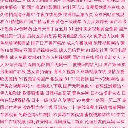
少妇视频二区
成人无码高清毛片
亚洲av激情电影
午夜导航在线
国
内主播第一页
国产高清电影网址
91社区论坛
免费网站黄色在线
久
播放 黑丝AV天堂久久 日韩精品一品二品 91福利资源 东方av四虎 美日韩A片
久偷拍高清亚洲
91午夜在线免费
亚洲精品第五页
麻豆网站在线观
看
91精选国产
国产精品亚洲
黄色三级成年
五月天婷婷爱
国产不卡
午夜吃瓜 97色色一区二区 国内自拍97超碰
小视频
AV色哟哟
亚洲天堂丁香五月
91社网
美女视频黄全免费
国产
精品第一页国
另类区另类欧美
欧美色图乱伦小说
免费成人软件
黄
色网址视频播放
国产日产美产精品
成人午夜视频
伦理视频网站
黄
色18禁网站
亚洲无码视频在线
成人无码看片
91原创社区
伦理电影
香港
成人免费
蜜桃91色色
A片视频网
国产自在线
操欧美老女人
人
人97综合精品
岛国免费
国产无码一二
蜜桃tv网站入口
国产第66页
另类国产在线
熟女自拍偷拍
青青久视频
久草新视频在线
激情深爱
欧美激情
91视频官网国产
狠狠操-91
91我要操
国产ts视频网站
国
产美女视频网站
91视频成人下载
国产无码色色
91香蕉亚洲精品
91
伊人加勒比
欧美狠狠插
日韩精品高清
黄色av网
日本波多野吉衣
日
韩在线观看精品
日本一级电影
久草网页
97免费艹
岛国一区二区
岛
国动作片在
波多野吉衣三级
亚洲AV一卡
在线免费小视频
搞黄网站
在线观看
免费色情A片网扯
91资源在线视频
蜜桃视频网站
91中文
国产在线视频
福利爱爱网址
岛国搬运工首页
伦理朋友的妈妈
丝袜