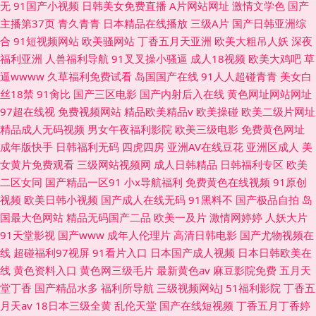
无
91国产小视频
日韩美女免费直播
A片网站网址
激情文学色
国产
主播第37页
青久青青
日本精品在线播放
三级A片
国产日韩亚洲综
合
91短视频网站
欧美骚网站
丁香五月天亚洲
欧美大粗吊人妖
深夜
福利亚洲
人兽福利导航
91叉叉操小骚逼
成人18视频
欧美大鸡吧
草
逼wwww
久草福利免费试看
岛国国产在线
91人人超碰青青
美女白
丝18禁
91肏比
国产三区电影
国产内射后入在线
黄色网址网站网址
97超在线视
免费视频网站
精品欧美精品v
欧美操碰
欧美二级片网址
精品成人无码视频
男女午夜福利影院
欧美三级电影
免费黄色网址
成年版快手
日韩福利无码
四虎四房
亚洲AV在线豆花
亚洲区成人
美
女黄片免费观看
三级网站视频网
成人日韩精品
日韩福利专区
欧美
二区女同
国产精品一区91
小x导航福利
免费黄色在线视频
91原创
视频
欧美日韩小视频
国产成人在线无码
91黑料不
国产极品自拍
岛
国最大色网站
精品无码国产二品
欧美一及片
激情网婷婷
人妖大片
91天堂影视
国产www
成年人伦理片
高清日韩电影
国产尤物视频在
线
超碰福利97视屏
91看片入口
日本国产成人视频
日本日韩欧美在
线
黄色资料入口
黄色网三级毛片
最新黄色av
麻豆影院免费
五月天
堂丁香
国产精品水多
福利所导航
三级视频网站J
51福利影院
丁香五
月天av
18日本三级全黄
乱伦天堂
国产在线短视频
丁香五月丁香婷