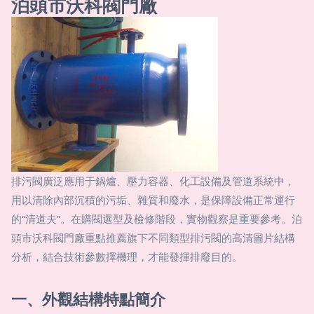
泊頭市沃科閥門廠
排污閥廣泛應用于鍋爐、壓力容器、化工設備及管道系統中，
用以清除內部沉積的污垢、雜質和廢水，是保障設備正常運行
的“清道夫”。在購閥選型及檢修階段，實物觀察是重要參考。泊
頭市沃科閥門廠重點推薦旗下不同類型排污閥的高清圖片結構
分析，結合技術參數擇機理，才能發揮排廢目的。
一、外觀結構特點簡介