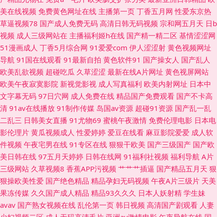
美在线视频
免费黄色网址在线
主播第一页
丁香五月网
性爱东京热
韩日 97操逼 国产视频9 日韩AⅤ视频列表 91豆花国产熟女 成人美女免费黄色
草逼视频78
国产成人免费无码
高清日韩无码视频
宗和网五月天
日b
视频
成人三级网站在
主播福利姬h在线
国产精一精二区
基情涩涩网
久久婷婷视频小说 日韩欧美 最新国产113页 操碰日韩 黄色三级片视频 色友
51漫画成人
丁香5月综合网
91爱爱com
伊人涩涩射
黄色视频网址
导航
91国在线观看
91最新自拍
黄色软件91
国产操女人
国产乱人
一区二区三区 97av视频 国产TS人妖另类 青娱乐激情网 51黑料福利社 成人A
欧美乱欲视频
超碰吃瓜
久草涩涩
最新在线A片网址
黄色视屏网站
欧美午夜寂寞影院
新视觉影视
成人写真福利
欧美内射网址
日本中
级视频 久久四虎一二三 日韩理伦中文字幕 91夜剧场 国产主页 99国精品品
文字幕无码
97日穴网
成人免费在线
精品国产免费观看
国产不卡高
清
91av在线播放
91制作传媒
岛国av资源
超碰91资源
国产乱一乱
后入丝袜大屁股 青青草AV导航 亚洲老司机在线 操比福利696 精品国产噜噜
二乱三
日韩美女直播
91尤物69
蜜桃午夜激情
免费伦理电影
日本电
影伦理片
黄瓜视频成人
性爱婷婷
爱豆在线看
麻豆影院爱爱
成人软
日韩 日韩色色图 91极品探花 海角社区尤物 日本操逼逼 伊人久久综合视频
件视频
午夜宅男在线
91专区在线
狠狠干欧美
国产三级国产
国产欧
美日韩在线
97五月天婷婷
日韩在线网
91福利社视频
福利导航
A片
超碰人妻第一夜 久久鲁鲁 天天撸日日操 97超碰在线网站 国产一区2区不卡
三级网站
久草视频8
香蕉APP污视频
艹艹艹插逼
国产精品五月天
狠
狠操欧美性爱
国产绝色精品
精品孕妇无码视频
午夜A片三级片
天美
天堂国产 av片网站 黑丝91久久 日韩色欧 91牛牛人妻 国产精品成人网站 欧
果冻传媒
久久国产成人精品
精品93久久久
日本人妖射精
学生妹
avav
国产熟女视频在线
乱伦第一页
韩日视频
高清国产剧观看
人妻
美午夜群交 在线观看肏屄视频 成人午夜AV福利 欧美韩日一区2 91网在在线