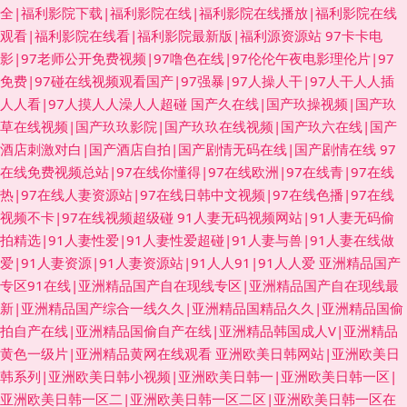
全|福利影院下载|福利影院在线|福利影院在线播放|福利影院在线
观看|福利影院在线看|福利影院最新版|福利源资源站
97卡卡电
影|97老师公开免费视频|97噜色在线|97伦伦午夜电影理伦片|97
免费|97碰在线视频观看国产|97强暴|97人操人干|97人干人人插
人人看|97人摸人人澡人人超碰
国产久在线|国产玖操视频|国产玖
草在线视频|国产玖玖影院|国产玖玖在线视频|国产玖六在线|国产
酒店刺激对白|国产酒店自拍|国产剧情无码在线|国产剧情在线
97
在线免费视频总站|97在线你懂得|97在线欧洲|97在线青|97在线
热|97在线人妻资源站|97在线日韩中文视频|97在线色播|97在线
视频不卡|97在线视频超级碰
91人妻无码视频网站|91人妻无码偷
拍精选|91人妻性爱|91人妻性爱超碰|91人妻与兽|91人妻在线做
爱|91人妻资源|91人妻资源站|91人人91|91人人爱
亚洲精品国产
专区91在线|亚洲精品国产自在现线专区|亚洲精品国产自在现线最
新|亚洲精品国产综合一线久久|亚洲精品国精品久久|亚洲精品国偷
拍自产在线|亚洲精品国偷自产在线|亚洲精品韩国成人V|亚洲精品
黄色一级片|亚洲精品黄网在线观看
亚洲欧美日韩网站|亚洲欧美日
韩系列|亚洲欧美日韩小视频|亚洲欧美日韩一|亚洲欧美日韩一区|
亚洲欧美日韩一区二|亚洲欧美日韩一区二区|亚洲欧美日韩一区在