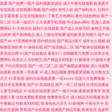
观看
国产免费一级片
福利视频资源站
成人午夜在线观看
欧美图片
理在线视频免费 午夜导航福利视频 91传媒视频Tv 成人曰B免费视频 极品五
在线观看
在线观看h视频
国产a级0
变性人妖
国产福利永久
日韩中
文字幕观看
足交在线播放91
丁香五月色网站
黄色3级抢网站
国产一
月天 蜜芽性爱亚洲 四虎新888网名 51自拍视频在线 AV天堂黄色 丁香社区五
区二区
日本一级婬片
久久免费手机视频
学生妹Av网站
亚洲人成免
费网站
91大神自拍
福利片在线观看
国产成人内射无码
激情五月极
月天 久草视频国产片 91视频国产精品 成人A大片 精东黄色视屏 欧美人操 日
品婷婷
国产剧情精品
成人三级伦理免费
偷怕欧美亚州图片
国产AV
国产AV
97亚洲精华液
国内精自线
国产精品3级片
成年女人视频
狠
韩激情福利 香蕉午夜视频 91人妻白丝 超碰在线久热 国产黄色片 亚洲欧美不
狠撸亚洲欧美
91操碰在线
国产高清精品二区
国产欧美在线视频
欧
美色综合网
91国产自拍偷拍
香蕉911
花蝴蝶看片免费
白丝美女免
卡线 97色色超碰 大香蕉原网址 后入黑丝美女老师 午夜啪啪网 91九色熟女泻
费网站
欧美女人与动物交
国产精品无码电影
91插插库
97超碰大香
蕉
户外自慰影院
国产一区二区二区
国产偷窥盗摄视频
成人动漫网
火 AV偷拍偷窥 国产tv精品 狠狠久久乐 五月天色色影院 91丝袜在线 操逼问
站观看
欧美第一页夜夜
91成人精品视频
蜜桃爱爱视频
乱伦熟女五
月天
91香蕉视
福利在线视频直播
一区xxxxx
岛国大片免费视频
一
址 国产激情久久 韩国成人社区 麻豆99入口 欧美色久在韩国 日韩福利网站
道日本亚洲香蕉
国产91高清精品
国产一区二区福利
伦理在线播放
人妻无码精品
91自拍在线观看
国产一级片内射
夜夜骑青青草
欧美
婷婷伊人影院 91豆花网 91在线微拍视频 超碰日逼 狠狠干99 影音先锋人妻
色图人妻
在线免费欧美视频
免费黄色毛片
成人精品无码视频
欧美
午夜极品
性欧美ⅩⅩⅩⅩ乱
欧美色色六月天
91影视网
午夜伦不卡
加
白浆国产91 九一性爱免费视频 欧美另类女人男人 中文字幕在线资源 avav岛
勒比性爱网
青草国产在线视频
亚洲国产精品导航
欧美色淫
波多野