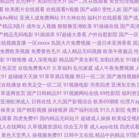
精品性
乱伦种子
美国伦理大片
国产二区在线观看
美女伦理视频
 丝袜性爱免费视频 在线夜间视频91 AAA淫网 福利AVAV 精品九九女人 午夜天堂
看
欧美图片在线观看
在线观看h视频
国产a级0
变性人妖
国产福
妹Av网站
亚洲人成免费网站
91大神自拍
福利片在线观看
国产成
A级网站 中文字幕黄色 AV成网址 豆花影视黄色无码 麻豆熟女91 日本道东京热 在线观
产精品3级片
成年女人视频
狠狠撸亚洲欧美
91操碰在线
国产高
产精品无码电影
91插插库
97超碰大香蕉
户外自慰影院
国产一区
最新 日本精品人妖五区 91天堂网com 亚洲丝袜足交 91看片免费网站 黄色电影黄址 
在线视频直播
一区xxxxx
岛国大片免费视频
一道日本亚洲香蕉
国
免费欧美视频
免费黄色毛片
成人精品无码视频
欧美午夜极品
性
天堂 欧美影音 深夜男女福利 香蕉视频在线播放 白丝jk会所足交 青青草原99 超碰老司
影
91狠狠撸
成人深夜电影
精品国产美女剃毛
加勒比熟女
91碰
区色花堂
在线免费黄A片
久草福利
乱伦家庭
成人午夜免费视频
东京热自慰自行车 日韩精品欧美自拍 三级成年在线 91色狼网站 岛国av免费 精品不卡
91
超碰碰天天操
91草草酒店视频
韩日一区二区
国产激情视频
妖做爱视频 91av 超碰碰国产 国产射精视频 婷婷依依五月天 91美女在线 俺去也资源
院在线播放
欧美足交一区二区
91视频电影
另类四虎
亚洲东京热
草逼网首页
国产日韩精品91
91视频网站在线
69性影院
福利资
不卡 91红杏 精品国产日韩网站 五月天伦理 91视频观看% 超碰在线第一页 韩国欧美
亚洲欧洲成人
日韩在线
久久国产影视综合
欧美69潮喷
伦理片a
丝袜美女
国产精彩视频
操碰视屏
国产福利在线
91久久影院
免费
精品一级 欧美成人TV 伊人久久青青草网 www黄淫 国产福利导航第 欧美福利电影 色婷婷
线观看
四虎免费91
国内精品无码短片
超碰成人操操
欧美猛交视
成人在线网站
久草视频资源站
综合五月香
成人app在线
四虎试
美腿丝袜 激情诱惑网站 日本高清网 操日本美女 美女黄网三级av 亚洲AV东方在线 91
黄色天堂男人
操视频免费91
日韩中文在线
精品中的精品
97