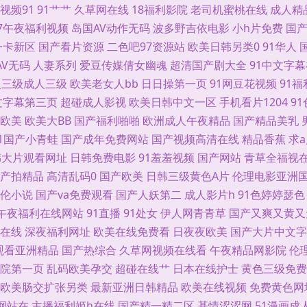
视频91
91艹艹
久草网在线
18福利影院
老司机蜜桃在线
成人精
产n免费 www9玖玖 韩日色网址 欧美啪啪91 午夜福利AV影片 国产在线日韩二区 天堂
97午夜福利视频
岛国AV动作无码
波多野吉依电影
小h片免费
国
一卡新区
国产看片资源
二色吧97资源站
欧美日韩另类0
91华人
国产伊人五月花 大香蕉久久草 韩日色色网 欧美性爱导航 亚洲国产天堂 99热这里只 韩
AV无码
人妻系列
爱豆传媒倩女幽魂
超清国产剧大全
91中文字
鸡 亚州日韩视频 超碰观看人妻 久草久草视频视频 先锋资源成人av 97一级影院 黄色网
人三级成人三级
欧美老女人bb
日日操第一页
91网豆花视频
91
文字幕第三页
超碰成人影视
欧美日韩中文一区
手机看片1204
9
美女被男人侵犯 天天干精品一区 国产A级无毛 欧洲午夜剧场 91porn蝌蚪 超碰毛片 九
欧美
欧美大BB
国产福利啪啪
欧洲成人午夜精品
国产精品美乳
91国产小青蛙
国产成年免费网站
国产视频高清在线
精品香蕉
求
州素人区 99色99 国产区熟女 欧美一级性爱a片 亚洲色情五月天 韩国成a韩国免费 熟
韩大片观看网址
日韩免费电影
91羞羞视频
国产网站
青草全福视
产拍精品
高清乱码0
国产欧美
日韩三级黄色A片
伦理电影亚洲
青97 久草福利导航 日韩五月丁香影院 97超碰操 精品日韩不卡 日韩色情影院 91福
伦小说
国产va免费观看
国产人妖第二
成人影片h
91色婷婷瑟色
午夜福利在线网站
91直播
91处女
伊人网青青草
国产又爽又黄又
女黄色网站 97国超碰资源 东方AV在线播放 三级片入口 97搞97干在线 韩日色图 日本
在线
深夜福利网址
欧美在线免费看
日夜夜欧美
国产大片中文字
观看亚洲精品
国产热综合
久草网视频在线看
午夜精品网影院
伦
人五月天网 黄色欧美网站 日本淫乱人妻 51视频国产 国产精品久草不停
院第一页
乱码欧美孕交
超碰在线艹
日本在线护士
黄色三级免费
欧美肠交扩张另类
最新亚洲日韩精品
欧美在线视频
免费黄色网
网站在
主播福利姬h在线
国产精一精二区
基情涩涩网
51漫画成