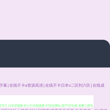
幕|在线不卡a资源高清|在线不卡日本v二区到六区|在线成
情影院 自拍AV网 91丝腿 大香蕉青草 五月天影院av 天天肏屄网 少妇福利
欧美浮力 日本涩视频 伊人91在线观看 97综合网站 国产HD在线 免费三级毛