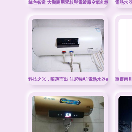
綠色智造 大鵬商用學校與電鍍廠空氣能熱泵熱水系統
電熱水
科技之光，噴薄而出 佳尼特A1電熱水器的全新定義
重慶南