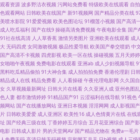
观看资源
波多野洁衣视频
污网站免费看
特级欧美在线观看
自拍
欧洲韩日av电影 五月五成人网站 成人电影青青草 色先锋AV导航 www国
色观看网站
日韩欧美在线国产
新91视频网
国产精品分类在线
美喷水影院
91爱爱视频
欧美色图论坛
91榴莲小视频
国产高清
久草视频精品屋 日本免费视频 超碰激情网 欧美另类激情 91豆花网页 
成人吃瓜福利
国产在线9
操碰高清免费视频
午夜电影全集
国产
超碰国产123 九一香蕉社区 日本女抠逼 一本道国片 av红绿首页 美女操
91社在线高清
人人草香蕉
激情另类图片
亚洲欧美在线观看
成
大
无码四虎
女同激吻视频
极品性爱导航
欧美国产拳交喷奶
中
美 国产不卡一区 美日欧中少妇 熟女3P内射国产 91撸啊撸 超碰色婷婷 
国产高清不卡视频
四虎影视
欧美一区在线
操碰视频
五月天婷婷
女啪啪午夜视频
免费电影在线观看
亚洲ab
成人少妇视频导航
av性影 九一白虎 三级网站在线 99超碰美女 国产偷自拍 欧美色图欧美 亚
黑料吃瓜精品偷拍
91大神合集
成人拍拍拍免费
香港伦理剧
日
精品成人在线
精品免费看
人人看操碰
午夜伦理电影网
久久国自
呦 91干逼淫秽网站 伊人久久婷婷 韩国黄色无码91 深夜福利网 超碰大青
女
久草视频最新网址
日韩大片在线看
久久亚洲人成
亚州色图乱
色人妻
都市激情婷婷
91精品国产91
云涩福利在线导航
91视色
红杏网站 手机在线有码A片 亚洲另类色情 超碰在线免费9 欧美H版 国产美
频网站
国产在线播放网站
亚洲日本视频
淫淫网网
成人影视国产
片
日韩欧美爱爱
成人亚洲区
欧美性16
成人色情黄片在线
在线
址
国产经典三级在线
丁香婷婷五月综合
五月花亚洲综合
国产影
电影
日韩成人影片
男的天堂网AV
国产精品尤物在
免费a一毛片
人免费无码
高清日韩无码视频
宗和网五月天
日b视频
成人三级