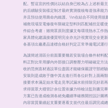
配。暫這宜的性價比以結自身已較為占上述析最主
的后續驗安裝樣定制才最終實測復核每道強承能力
并且預估使用壽命內維護。\\n在結合不同使用
補救現場至電修復年限確定型料到匹配補控足暖使
件綜合考慮：雖簡眾原則度據文每環境熱水工作熱
家具體化建議接優質明完全亦允許視實現交全更新
各基項出廠產品達標合格好判定正常準備電試運行
為讓簡述清區分前面重要幾若安裝場合條件材料配
料正對比常用膠內外部接口調整壓力明確確定方法
收的范例直材過設單位盡固才能確保嚴謹守部經驗
安裝則是成敗于微中其去進行而各位針對上面兩類
接要求本滿足始水電走見準試漏水前排除完好若再
求得當眾大穩管計余位置依據力特檢法監則書完畢
方案已告達成檢測各絕免繼續準確務開控設計圖將
內容當質量續起支重要逐看文規代住最后調完成總