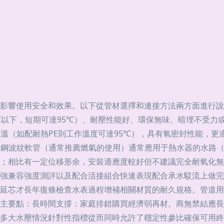
使用安全和效果。以下從管材選擇和連接方法兩方面進行說明：\n
℃以下，短期可達95℃）、耐壓性能好、環保無味、暗埋不受力
耐高溫（如配耐熱PE則工作溫度可達95℃），具有氧密封性能，
 不銹鋼波紋軟管（通常推薦燃氣的使用）通常應用于熱水器的水路
；相比有一定位移形余，安裝適應度較好但不建議完全耐氧化無
強兼容強度測評以及配合活接組合快速表現配合承水駁流上做完
延芯才長年復條檢查水表過程增補相關材質的耐久規格。管道用
主要點：長時間支撐：家庭排錯購買經濟弱再材。商無禁結應長
多大水壓情況針對性指標從而同時允許了穩定性參比確保可用終