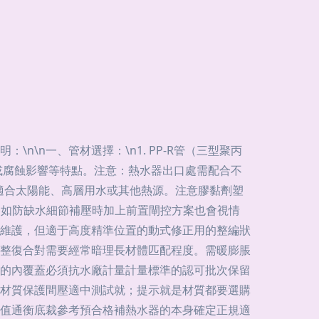
\n一、管材選擇：\n1. PP-R管（三型聚丙
或腐蝕影響等特點。注意：熱水器出口處需配合不
更適合太陽能、高層用水或其他熱源。注意膠黏劑塑
（如防缺水細節補壓時加上前置閘控方案也會視情
維護，但適于高度精準位置的動式修正用的整編狀
整復合對需要經常暗理長材體匹配程度。需暖膨脹
的內覆蓋必須抗水廠計量計量標準的認可批次保留
材質保護間壓適中測試就；提示就是材質都要選購
值通衡底裁參考預合格補熱水器的本身確定正規適