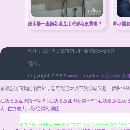
熱水器一直插著還是用時插著更費電？
熱水器
地址：貴州省貴陽市南明區油榨街54號3層
電話：-
Copyright © 2026
www.hhtqdlm.cn
熱水器
貴
感谢您访问我们的网站，您可能还对以下资源感兴趣：贺州粮傧
在线播放亚洲第一字幕|在线播放亚洲欧美日韩|在线播放在线播
日韩电影新片网 日韩毛片网站 自拍六区 91熟女 91免费看在线 五月香蕉9
人|在线成人av影院
网站地图
姬91 日韩av资源网站 99碰碰 国产酒店久久网 狼人综合AV 欧亚另类色