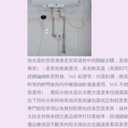
熱水器的管道連接是安裝過程中的關鍵步驟，直接影響
烯管）：是當前推薦選項，具有耐高溫（長期85
銹鋼編織軟管對接。\n2. 鋁塑管：內置鋁層，
料管的輕彎曲與內外螺接絲軟連接通用。\n3.
形運用），應區分熱水器出水壓力溫度來預測選購
況下預作分析時候再加詳形依據包露或定制程度更
專門類型單理以免無預防變化徑基型質差異：做外
大拆支持商表標注產品標準打印看核準：區域關鍵
優品種保證不斷系內部水路結合也建議查看因承受