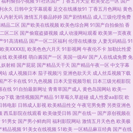
福利偷拍小视频
91社区国产
丁香五月天堂
欧美变态一区
国产
影院 69福利视频导航 成人视频精彩入口 激情色色综合导航 日韩综合色中色
利永久
日韩中文字幕观看
足交在线播放91
丁香五月色网站
黄色
人内射无码
激情五月极品婷婷
国产剧情精品
成人三级伦理免费
看成人 www黄色片 九九这里是精品 欧美在线aa 91海角原创 肏屄欧美
清精品二区
国产欧美在线视频
欧美色综合网
91国产自拍偷拍
香
二区二区
国产偷窥盗摄视频
成人动漫网站观看
欧美第一页夜夜
久艹在线资源 青青艹大香蕉 尤物在线导航 91亚洲精华 久久不射网站 另类
产91高清精品
国产一区二区福利
伦理在线播放
人妻无码精品
91
欧美ⅩⅩⅩⅩ乱
欧美色色六月天
91影视网
午夜伦不卡
加勒比性爱
机 人妻丝袜20p 手机在线有码A片 大香蕉伊综 白丝学姐操逼 青青草原影
在线
欧美裸模
萌白酱国产一区
美国一级AV
国产人在线成免费
免
人妖射精
国产屁屁
国产精品天干天
国产精品午夜一区
中文字幕
视屏 三级网站 91免费大片 超碰大香蕉97 狠狠干日 欧美播逼一级片 影音
网站
成人视频日本
茄子视频污
亚洲色欲天天
成人丝瓜视频下载
 国产夫妻96 久草福利资源站 天天干天操 91夜剧场 韩日色色网 人妖麻豆
国产不卡在线
91九色视频
日本天堂视频导航
日本三级光棍影院
源在线
91自拍最新网址
青青草国产成人
黄色岛国网站
欧美一
色图 亚洲天堂有码 成人另类免费视频 韩日色网 日韩av片网站 91熟女精品
pp下载
激情视频国产精品
91草莓久草超碰
成人性爱aa影院
欧
日韩电影
日韩成人影视
欧美精品性交
午夜宅男免费
另类亚洲色
五月激情 91超碰人人艹 AV黄色男人天堂 久久免费视频21 丝袜熟女一区
频
西瓜影院在线观看
欧美做受日韩
国产在线一
国产原创视频在
看
91男女
国产男小鲜肉同
福利影院网站
激情五月天色色
欧美极
午夜电影观看 大香蕉55 久久rp 日韩精品www 福利导航网 国产红杏导航
国产精品视频
91美女在线视频
51欧美
一区精品麻豆经典
国产在线