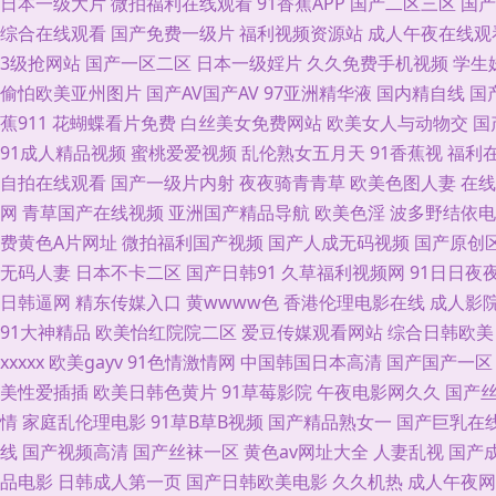
日本一级大片
微拍福利在线观看
91香蕉APP
国产二区三区
国产
片 午夜伦乱 91网站片网站 传媒在线观看 日本毛茸茸 精品勉费无码久久
综合在线观看
国产免费一级片
福利视频资源站
成人午夜在线观
3级抢网站
国产一区二区
日本一级婬片
久久免费手机视频
学生
亚洲变态制服另类 97精品电影网 福利第一导航视频 久久五月天av 欧洲
偷怕欧美亚州图片
国产AV国产AV
97亚洲精华液
国内精自线
国
蕉911
花蝴蝶看片免费
白丝美女免费网站
欧美女人与动物交
国
韩日在线小电影 天天干天天操B 91社区免费 国产福利在线观看 狼人AV
91成人精品视频
蜜桃爱爱视频
乱伦熟女五月天
91香蕉视
福利
自拍在线观看
国产一级片内射
夜夜骑青青草
欧美色图人妻
在线
图片激情 午夜在线寂寞影院 亚洲性艺影院av aaa男人天堂 激情网男人
网
青草国产在线视频
亚洲国产精品导航
欧美色淫
波多野结依电
费黄色A片网址
微拍福利国产视频
国产人成无码视频
国产原创
院 午夜成人AV福利 久久肏屄 欧美怡红院五区 亚洲日韩资源 91狼人社 
无码人妻
日本不卡二区
国产日韩91
久草福利视频网
91日日夜夜
先锋红杏AV 欧美性爱区第一页 午夜熟女福利 91人人草人人 黄色一片 人
日韩逼网
精东传媒入口
黄wwww色
香港伦理电影在线
成人影
91大神精品
欧美怡红院院二区
爱豆传媒观看网站
综合日韩欧美
视频 午夜福利尤物 97人妻人人操 黄色91色情 人人摸人人搞 五月天韩国
xxxxx
欧美gayv
91色情激情网
中国韩国日本高清
国产国产一区
美性爱插插
欧美日韩色黄片
91草莓影院
午夜电影网久久
国产
91 大香蕉怡红院 狠色色av 欧美成人生活影院 亚洲狼人av 成人午夜
情
家庭乱伦理电影
91草B草B视频
国产精品熟女一
国产巨乳在
线
国产视频高清
国产丝袜一区
黄色av网址大全
人妻乱视
国产
在线 91精品视频网 超碰97免费 久久亚洲天堂 日韩欧美亚影院 亚洲色图
品电影
日韩成人第一页
国产日韩欧美电影
久久机热
成人午夜网